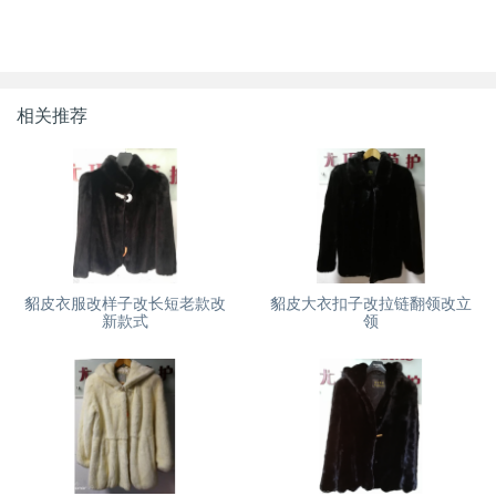
相关推荐
貂皮衣服改样子改长短老款改
貂皮大衣扣子改拉链翻领改立
新款式
领